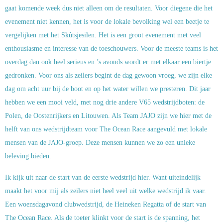
gaat komende week dus niet alleen om de resultaten. Voor diegene die het
evenement niet kennen, het is voor de lokale bevolking wel een beetje te
vergelijken met het Skûtsjesilen. Het is een groot evenement met veel
enthousiasme en interesse van de toeschouwers. Voor de meeste teams is het
overdag dan ook heel serieus en ’s avonds wordt er met elkaar een biertje
gedronken. Voor ons als zeilers begint de dag gewoon vroeg, we zijn elke
dag om acht uur bij de boot en op het water willen we presteren. Dit jaar
hebben we een mooi veld, met nog drie andere V65 wedstrijdboten: de
Polen, de Oostenrijkers en Litouwen. Als Team JAJO zijn we hier met de
helft van ons wedstrijdteam voor The Ocean Race aangevuld met lokale
mensen van de JAJO-groep. Deze mensen kunnen we zo een unieke
beleving bieden.
Ik kijk uit naar de start van de eerste wedstrijd hier. Want uiteindelijk
maakt het voor mij als zeilers niet heel veel uit welke wedstrijd ik vaar.
Een woensdagavond clubwedstrijd, de Heineken Regatta of de start van
The Ocean Race. Als de toeter klinkt voor de start is de spanning, het