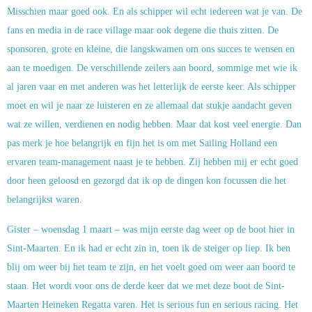
Misschien maar goed ook. En als schipper wil echt iedereen wat je van. De
fans en media in de race village maar ook degene die thuis zitten. De
sponsoren, grote en kleine, die langskwamen om ons succes te wensen en
aan te moedigen. De verschillende zeilers aan boord, sommige met wie ik
al jaren vaar en met anderen was het letterlijk de eerste keer. Als schipper
moet en wil je naar ze luisteren en ze allemaal dat stukje aandacht geven
wat ze willen, verdienen en nodig hebben. Maar dat kost veel energie. Dan
pas merk je hoe belangrijk en fijn het is om met Sailing Holland een
ervaren team-management naast je te hebben. Zij hebben mij er echt goed
door heen geloosd en gezorgd dat ik op de dingen kon focussen die het
belangrijkst waren.
Gister – woensdag 1 maart – was mijn eerste dag weer op de boot hier in
Sint-Maarten. En ik had er echt zin in, toen ik de steiger op liep. Ik ben
blij om weer bij het team te zijn, en het voelt goed om weer aan boord te
staan. Het wordt voor ons de derde keer dat we met deze boot de Sint-
Maarten Heineken Regatta varen. Het is serious fun en serious racing. Het