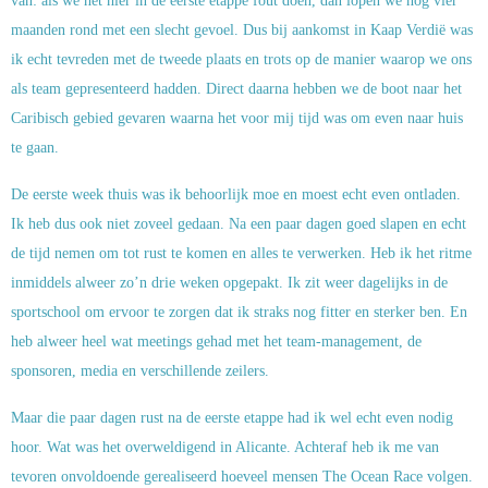
van: als we het hier in de eerste etappe fout doen, dan lopen we nog vier
maanden rond met een slecht gevoel. Dus bij aankomst in Kaap Verdië was
ik echt tevreden met de tweede plaats en trots op de manier waarop we ons
als team gepresenteerd hadden. Direct daarna hebben we de boot naar het
Caribisch gebied gevaren waarna het voor mij tijd was om even naar huis
te gaan.
De eerste week thuis was ik behoorlijk moe en moest echt even ontladen.
Ik heb dus ook niet zoveel gedaan. Na een paar dagen goed slapen en echt
de tijd nemen om tot rust te komen en alles te verwerken. Heb ik het ritme
inmiddels alweer zo’n drie weken opgepakt. Ik zit weer dagelijks in de
sportschool om ervoor te zorgen dat ik straks nog fitter en sterker ben. En
heb alweer heel wat meetings gehad met het team-management, de
sponsoren, media en verschillende zeilers.
Maar die paar dagen rust na de eerste etappe had ik wel echt even nodig
hoor. Wat was het overweldigend in Alicante. Achteraf heb ik me van
tevoren onvoldoende gerealiseerd hoeveel mensen The Ocean Race volgen.